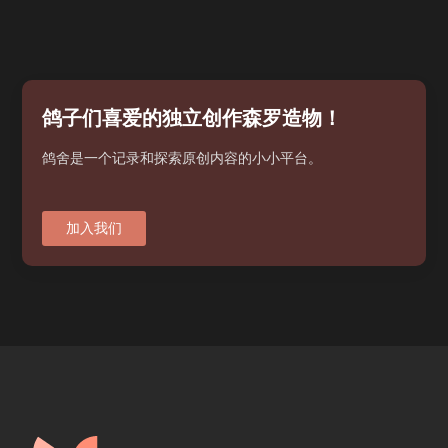
鸽子们喜爱的独立创作森罗造物！
鸽舍是一个记录和探索原创内容的小小平台。
加入我们