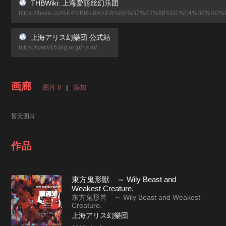
THBWiki: 上海爱丽丝幻乐团
https://thwiki.cc/%E4%B8%8A%E6%B5%B7%E7%88%B1%E4%B8%
上海アリス幻樂団 公式站
https://www16.big.or.jp/~zun/
画廊
图片 0
|
添加
暂无图片
作品
東方鬼形獣 ～ Wily Beast and
Weakest Creature.
东方鬼形兽 ～ Wily Beast and Weakest
Creature.
上海アリス幻樂団