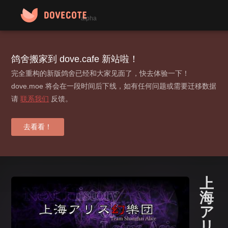
alpha
作品
鸽舍搬家到 dove.cafe 新站啦！
完全重构的新版鸽舍已经和大家见面了，快去体验一下！
小组
dove.moe 将会在一段时间后下线，如有任何问题或需要迁移数据
请
联系我们
反馈。
动态
标签
去看看！
贡献榜
登录 / 注册
上
海
ア
リ