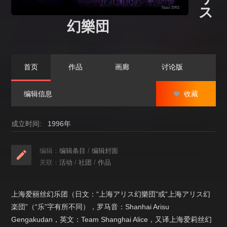
ス
幻樂団
首页
作品
画廊
讨论版
编辑信息
收藏
成立时间:
1996年
编辑：
编辑条目
/
编辑封面
关联：
活动
/
社团
/
作品
上海爱丽丝幻乐团（日文：“上海アリス幻樂団”或“上海アリス幻
楽団”（“乐”字有所不同），罗马音：Shanhai Arisu
Gengakudan，英文：Team Shanghai Alice，又译上海爱莉丝幻