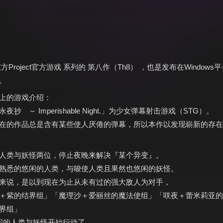
方Project官方游戏 系列的 第八作（Th8） ，也是发布在Window
。
上的游戏介绍：
抄 ～ Imperishable Night.」为少女弹幕射击游戏（STG）。
的作品总是含有某些使人厌倦的弹幕，所以本作以发现崭新的存在
人类与妖怪两位，停止夜晚来解决『某个异变』。
熟悉的悠闲的人类，与唆使人类且果然也悠闲的妖怪。
来说，是以到现在为止从未有过的强大敌人为对手，
紫的结界组」「魔理沙＋爱丽丝的魔法使组」「咲夜＋蕾米莉亚的
界组」
的人类与妖怪开始行动了。