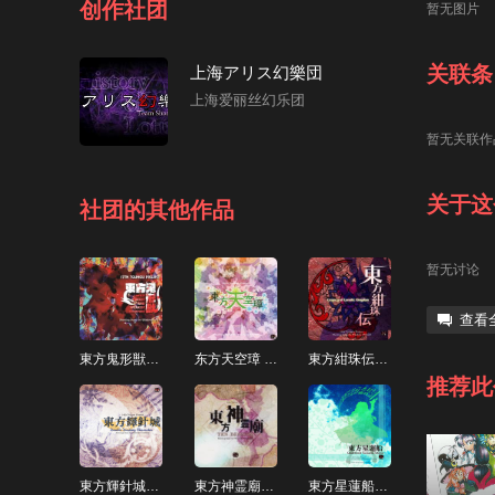
创作社团
暂无图片
关联条
上海アリス幻樂団
上海爱丽丝幻乐团
暂无关联作
关于这
社团的其他作品
暂无讨论
查看
東方鬼形獣 ～ Wily Beast and Weakest Creature.
东方天空璋 ～ Hidden Star in Four Seasons.
東方紺珠伝 ～ Legacy of Lunatic Kingdom.
推荐此
東方輝針城 ～ Double Dealing Character.
東方神霊廟 ～ Ten Desires.
東方星蓮船 ～ Undefined Fantastic Object.