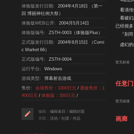
体验版发行日期:
2004年4月18日 （第一
看清传统
回 博丽神社例大祭）
看破幻想
体验版WEB公开:
2004月5月14日
已经很多
体验版编号:
ZSTH-0003（体验版Plus）
『刻符』
正式版发行日期:
2004年8月15日 （Comi
虚幻的幻
c Market 66）
正式版编号:
ZSTH-0004
暂无标签
运行平台:
Windows
游戏类型:
弹幕射击游戏
任意门
售价:
会场售价：1000日元
/
通贩售价：1
400日元
/
体验版：300日元
/
暂无链接
编辑：
编辑条目
/
编辑封面
画廊
关联：
活动
/
社团
/
作品