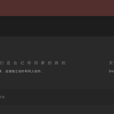
们是会记得回家的路的
关
录、连接独立创作和同人创作。
Dov
友链