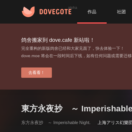
alpha
作品
社团
鸽舍搬家到 dove.cafe 新站啦！
完全重构的新版鸽舍已经和大家见面了，快去体验一下！
dove.moe 将会在一段时间后下线，如有任何问题或需要迁
去看看！
東方永夜抄 ～ Imperishable 
东方永夜抄 ～ Imperishable Night.
上海アリス幻樂