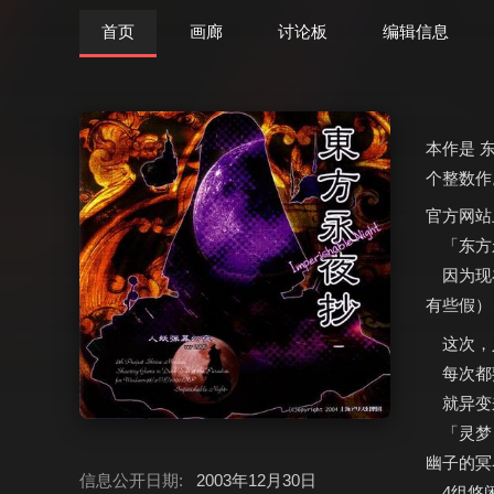
首页
画廊
讨论板
编辑信息
本作是 东
个整数作
官方网站
「东方永夜
因为现在
有些假）
这次，
每次都
就异变
「灵梦＋
幽子的冥
信息公开日期:
2003年12月30日
4组悠闲