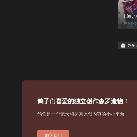
上海ア
By Neko
更多
鸽子们喜爱的独立创作森罗造物！
鸽舍是一个记录和探索原创内容的小小平台。
加入我们