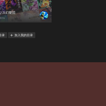
リス幻樂団
tora
目录
加入我的目录