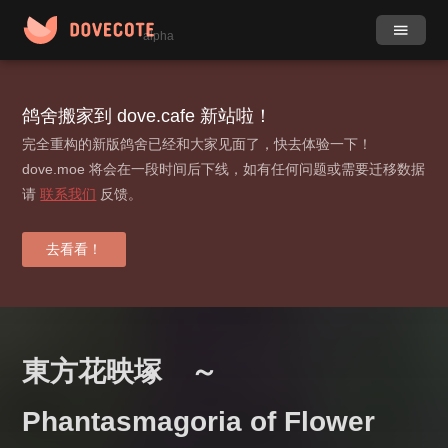
alpha
作品
社团
鸽舍搬家到 dove.cafe 新站啦！
完全重构的新版鸽舍已经和大家见面了，快去体验一下！
小组
目录
dove.moe 将会在一段时间后下线，如有任何问题或需要迁移数据
请
联系我们
反馈。
动态
更多
标签
去看看！
贡献榜
登录 / 注册
東方花映塚 ～
Phantasmagoria of Flower