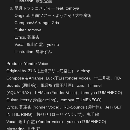
Illustration. 炭酸愛麗
星月トラジコメディー feat. tomoya
Original. 月面ツアーへようこそ / 大空魔術
Compose&Arrange. Zris
Guitar. tomoya
Lyrics. 蒼羅杏
Vocal. 瑶山百霊、yukina
Illustration. 鳥居すみ
Produce. Yonder Voice
Original by. ZUN (上海アリス幻樂団)、airdrop
Compose & Arrange. Luck丁Li (Yonder Voice)、十二月夜、RD-
Sounds (凋叶棕)、風霊狼 (雷王計画)、Zris、himmel
(AQUATRAX)、LEMiao (Yonder Voice)、tomoya (TUMENECO)
Guitar. litterzy (转圈circling)、tomoya (TUMENECO)
Lyrics. 蒼羅杏 (Yonder Voice)、RD-Sounds (凋叶棕)、Jell (GET
IN THE RING)、桜りせ (ローリィ*ポップ)、鬼千鶴
Vocal. 瑶山百霊 (Yonder Voice)、yukina (TUMENECO)
Mastering. 月代 彩