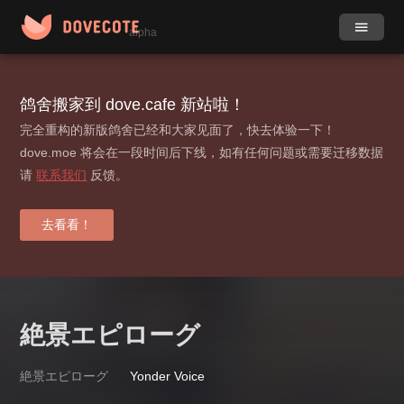
alpha
作品
社团
鸽舍搬家到 dove.cafe 新站啦！
完全重构的新版鸽舍已经和大家见面了，快去体验一下！
小组
目录
dove.moe 将会在一段时间后下线，如有任何问题或需要迁移数据
请
联系我们
反馈。
动态
更多
标签
去看看！
贡献榜
登录 / 注册
絶景エピローグ
絶景エピローグ
Yonder Voice