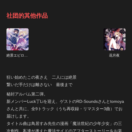
社团的其他作品
絶景エピローグ
花月夜
狂い始めたこの夜さえ 二人には絶景
繋いだ手だけは離さない 最後まで
秘封アルバム第二弾。
新メンバーLuck丁Liを迎え、ゲストのRD-Soundsさんとtomoya
さんと共に、全9トラック（うち再収録・リマスター3曲）でお
届けします。
タイトル曲は鳥居すみ先生の漫画「魔法世紀の少年少女」の三
次創作。私達が考えた魔法サイドのアフターストーリーをお楽