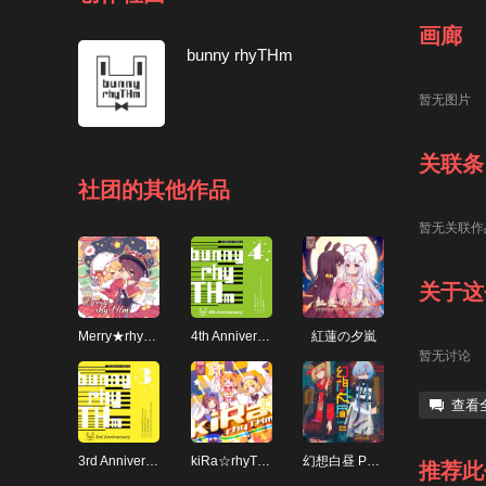
画廊
bunny rhyTHm
暂无图片
关联条
社团的其他作品
暂无关联作
关于这
Merry★rhyTHm
4th Anniversary
紅蓮の夕嵐
暂无讨论
查看
3rd Anniversary
kiRa☆rhyTHm
幻想白昼 Phantom Hakuchū
推荐此