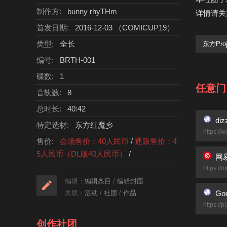
制作方:
bunny rhyTHm
详情请关注
首发日期:
2016-12-03 （COMICUP19）
类型:
全长
东方Proj
编号:
BRTH-001
碟数:
1
任意门
音轨数:
8
总时长:
40:42
diz
特定选材:
东方红魔乡
https://
售价:
会场售价：40人民币
/
通贩售价：4
5人民币（DL版40人民币）
/
网
https:/
编辑：
编辑条目
/
编辑封面
Goo
关联：
活动
/
社团
/
作品
https://
创作社团