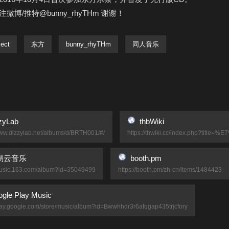
微博/推特@bunny_rhyTHm 谢谢！
ect
东方
bunny_rhyTHm
同人音乐
zyLab
thbWiki
www.dizzylab.net/albums/d/BRTH001/#/
https://thwiki.cc/index.php?ti
易云音乐
booth.pm
/music.163.com/album?id=35049499
https://booth.pm/zh-cn/items/1484423
gle Play Music
play.google.com/store/music/album?id=Bwwhhdr3r6afqgap435trjcfory