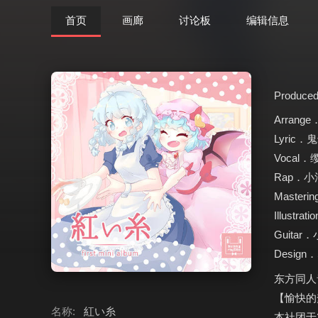
首页
画廊
讨论板
编辑信息
Produced
Arrange
Lyric
Vocal．
Rap．小
Masteri
Illustrat
Guitar
Design
东方同人
【愉快的
名称:
紅い糸
本社团于