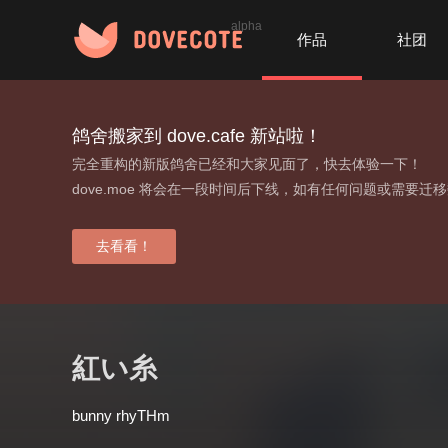
alpha
作品
社团
鸽舍搬家到 dove.cafe 新站啦！
完全重构的新版鸽舍已经和大家见面了，快去体验一下！
dove.moe 将会在一段时间后下线，如有任何问题或需要迁
去看看！
紅い糸
bunny rhyTHm