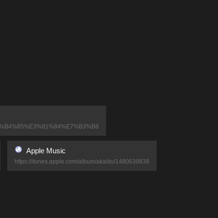
tle=%E7%B4%85%E3%81%84%E7%B3%B8
Apple Music
https://itunes.apple.com/album/akaiito/1480639838