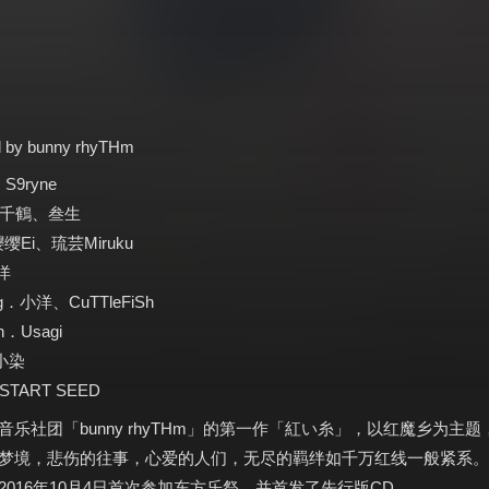
 by bunny rhyTHm
．S9ryne
．鬼千鶴、叁生
缨缨Ei、琉芸Miruku
洋
ng．小洋、CuTTleFiSh
ion．Usagi
．小染
．START SEED
音乐社团「bunny rhyTHm」的第一作「紅い糸」，以红魔乡为主
梦境，悲伤的往事，心爱的人们，无尽的羁绊如千万红线一般紧系。
2016年10月4日首次参加东方乐祭，并首发了先行版CD。