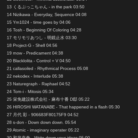
13 くるぶっこちゃん - in the park 03:50
14 Nizikawa - Everyday, Sequence 04:08
15 Ym1024 - time goes by 04:06
16 Tosh - Beginning Of Coloring 04:28
17 モリモリあつし - 明鏡止水 03:30
18 Project-G - Shell 04:56
19 mow - Predicament 04:38
20 Blacklolita - Control + V 04:50
21 callasoiled - Rhythmical Process 05:08
22 nekodex - Interlude 05:38
23 Naturegraph - Raphael 04:52
24 Tom-i - Mitosis 05:34
25 栄免建設株式会社 - 麻布十番 D邸 05:22
26 HIROSHI WATANABE - That happened in a flash 05:30
27 月代 彩 - 906683F80175F9 04:52
28 s-don - Down down down. 05:54
29 Atomic - imaginary operater 05:22
30 和泉幸奇 - Write down your ideas 05:00