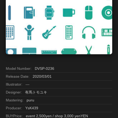
Model Number:
DVSP-0236
Release Date:
2020/03/01
Illustrator:
---
Designer:
有馬トモユキ
Mastering:
puru
Producer:
YsK439
BUYPrice:
event 2,500yen / shop 3,000 yenYEN