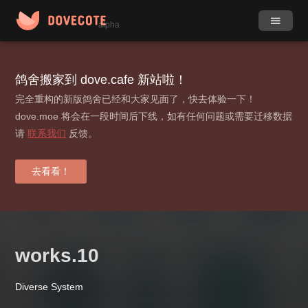
alpha
作品
社团
鸽舍搬家到 dove.cafe 新站啦！
完全重构的新版鸽舍已经和大家见面了，快去体验一下！
小组
目录
dove.moe 将会在一段时间后下线，如有任何问题或需要迁移数据
请
联系我们
反馈。
动态
更多
标签
去看看！
贡献榜
登录 / 注册
works​.​10
Diverse System