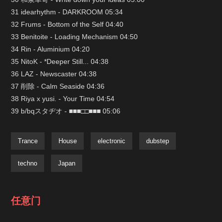
31 idearhythm - DARKROOM 05:34
32 Frums - Bottom of the Self 04:40
33 Benitoite - Loading Mechanism 04:50
34 Rin - Aluminium 04:20
35 NitoK - *Deeper Still... 04:38
36 LAZ - Newscaster 04:38
37 削除 - Calm Seaside 04:36
38 Riya x yusi. - Your Time 04:54
39 b/bqスタヂオ - ■■■□□■■■ 05:06
Trance
House
electronic
dubstep
techno
Japan
任意门