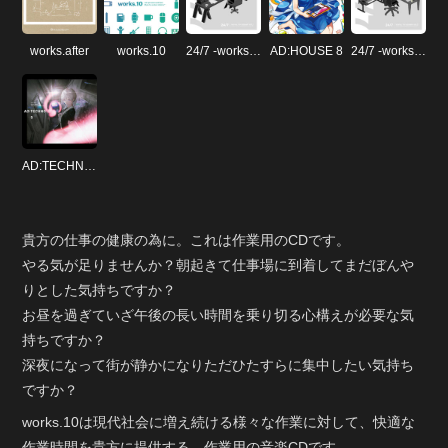
works​.​after
works​.​10
24​/​7 -works. for stream vol​.​1-
AD​:​HOUSE 8
24​​/​​7 -works. for stream vol​​.​​2-
AD​:​TECHNO 5
貴方の仕事の健康の為に。これは作業用のCDです。
やる気が足りませんか？朝起きて仕事場に到着してまだぼんや
りとした気持ちですか？
お昼を過ぎていざ午後の長い時間を乗り切る心構えが必要な気
持ちですか？
深夜になって街が静かになりただひたすらに集中したい気持ち
ですか？
works.10は現代社会に増え続ける様々な作業に対して、快適な
作業時間を貴方に提供する、作業用の音楽CDです。