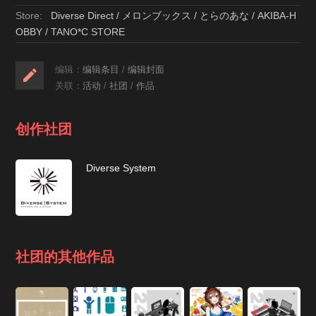
Store:
Diverse Direct / メロンブックス / とらのあな / AKIBA-H
OBBY / TANO*C STORE
编辑：
编辑条目
/
编辑封面
关联：
活动
/
社团
/
作品
创作社团
Diverse System
社团的其他作品