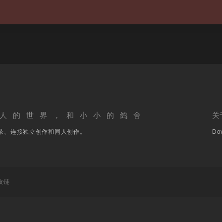
人的世界，和小小的鸽舍
关
录、连接独立创作和同人创作。
Dov
友链