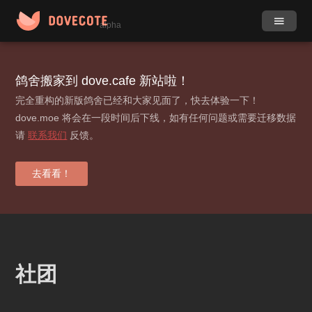
alpha
作品
社团
鸽舍搬家到 dove.cafe 新站啦！
完全重构的新版鸽舍已经和大家见面了，快去体验一下！
小组
目录
dove.moe 将会在一段时间后下线，如有任何问题或需要迁移数据
请
联系我们
反馈。
动态
更多
标签
去看看！
贡献榜
登录 / 注册
社团