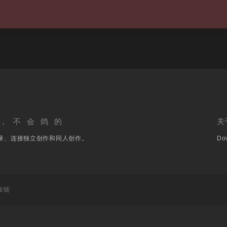
，不会鸽的
关
录、连接独立创作和同人创作。
Dov
友链