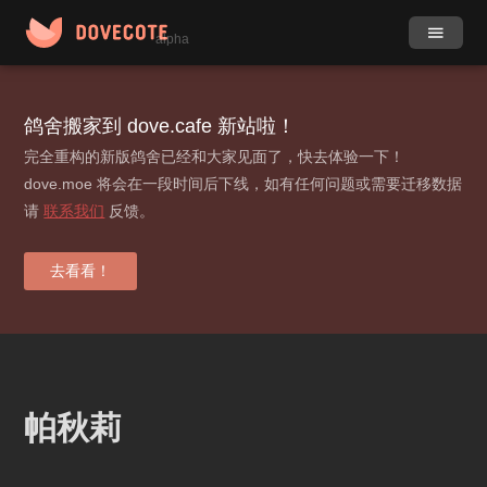
alpha
作品
社团
鸽舍搬家到 dove.cafe 新站啦！
完全重构的新版鸽舍已经和大家见面了，快去体验一下！
小组
目录
dove.moe 将会在一段时间后下线，如有任何问题或需要迁移数据
请
联系我们
反馈。
动态
更多
标签
去看看！
贡献榜
登录 / 注册
帕秋莉