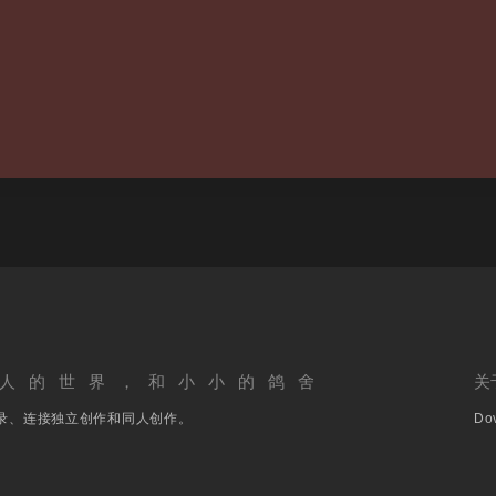
人的世界，和小小的鸽舍
关
录、连接独立创作和同人创作。
Dov