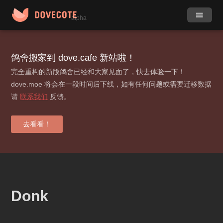
alpha
作品
社团
鸽舍搬家到 dove.cafe 新站啦！
完全重构的新版鸽舍已经和大家见面了，快去体验一下！
小组
目录
dove.moe 将会在一段时间后下线，如有任何问题或需要迁移数据
请
联系我们
反馈。
动态
更多
标签
去看看！
贡献榜
登录 / 注册
Donk