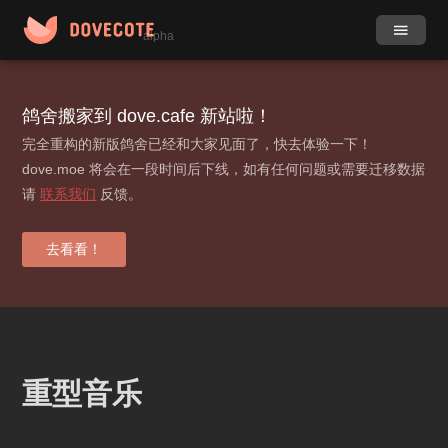
alpha
作品
社团
鸽舍搬家到 dove.cafe 新站啦！
完全重构的新版鸽舍已经和大家见面了，快去体验一下！
小组
目录
dove.moe 将会在一段时间后下线，如有任何问题或需要迁移数据
请
联系我们
反馈。
动态
更多
标签
去看看！
贡献榜
登录 / 注册
重型音乐