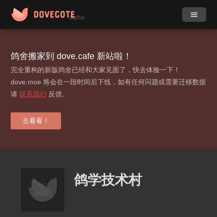
alpha
作品
社团
鸽舍搬家到 dove.cafe 新站啦！
完全重构的新版鸽舍已经和大家见面了，快去体验一下！
小组
目录
dove.moe 将会在一段时间后下线，如有任何问题或需要迁移数据
请
联系我们
反馈。
动态
更多
标签
去看看！
贡献榜
登录 / 注册
鸽学技术村