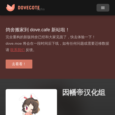
alpha
作品
社团
鸽舍搬家到 dove.cafe 新站啦！
完全重构的新版鸽舍已经和大家见面了，快去体验一下！
小组
目录
dove.moe 将会在一段时间后下线，如有任何问题或需要迁移数据
请
联系我们
反馈。
动态
更多
标签
去看看！
贡献榜
登录 / 注册
因幡帝汉化组