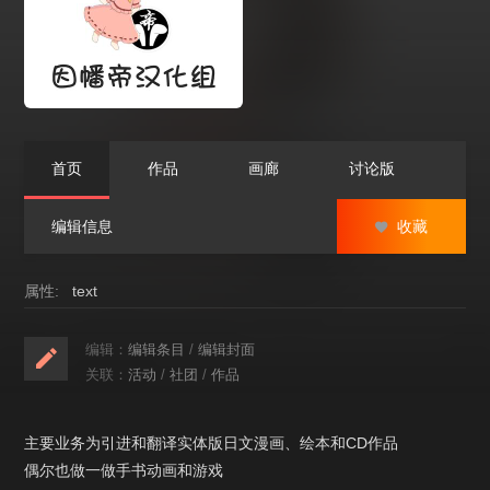
首页
作品
画廊
讨论版
编辑信息
收藏
属性:
text
编辑：
编辑条目
/
编辑封面
关联：
活动
/
社团
/
作品
主要业务为引进和翻译实体版日文漫画、绘本和CD作品
偶尔也做一做手书动画和游戏